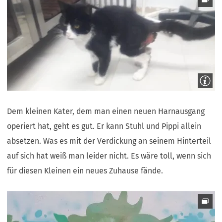
f
n
e
t
i
n
e
i
n
e
m
Dem kleinen Kater, dem man einen neuen Harnausgang
n
operiert hat, geht es gut. Er kann Stuhl und Pippi allein
e
absetzen. Was es mit der Verdickung an seinem Hinterteil
u
e
auf sich hat weiß man leider nicht. Es wäre toll, wenn sich
n
für diesen Kleinen ein neues Zuhause fände.
T
a
b
)