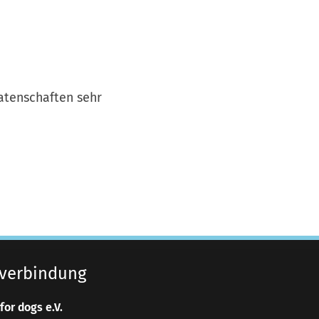
atenschaften sehr
verbindung
for dogs e.V.