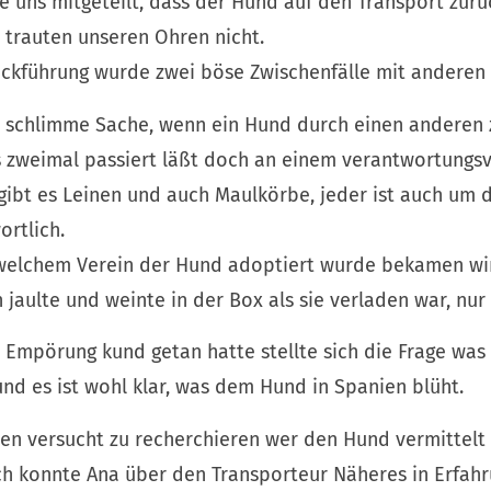
e uns mitgeteilt, dass der Hund auf den Transport zur
 trauten unseren Ohren nicht.
Rückführung wurde zwei böse Zwischenfälle mit andere
ine schlimme Sache, wenn ein Hund durch einen andere
gs zweimal passiert läßt doch an einem verantwortung
gibt es Leinen und auch Maulkörbe, jeder ist auch um
rtlich.
welchem Verein der Hund adoptiert wurde bekamen wir
 jaulte und weinte in der Box als sie verladen war, nur
Empörung kund getan hatte stellte sich die Frage was
nd es ist wohl klar, was dem Hund in Spanien blüht.
 versucht zu recherchieren wer den Hund vermittelt h
ich konnte Ana über den Transporteur Näheres in Erfahr