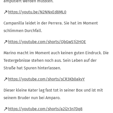
amputiert werden mussten.
neuen
(Öffnet
https://youtu.be/N2NNxEd8ML0
Tab)
in
Campanilla leidet in der Perrera. Sie hat im Moment
einem
schlimmen Durchfall.
neuen
(Öffnet
https://youtube.com/shorts/QbGwS1i2HOE
Tab)
in
Marino macht im Moment auch keinen guten Eindruck. Die
einem
Testergebnisse stehen noch aus. Sein Leben auf der
neuen
Straße hat Spuren hinterlassen.
Tab)
(Öffnet
https://youtube.com/shorts/sCR3Kb0akvY
in
Dieser kleine Kater lag fast tot in seiner Box und ist mit
einem
seinem Bruder nun bei Amparo.
neuen
(Öffnet
https://youtube.com/shorts/a2i2r3n7Dq8
Tab)