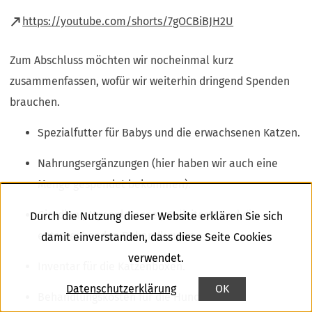
(Öffnet
https://youtube.com/shorts/7gOCBiBJH2U
in
Zum Abschluss möchten wir nocheinmal kurz
einem
zusammenfassen, wofür wir weiterhin dringend Spenden
neuen
brauchen.
Tab)
Spezialfutter für Babys und die erwachsenen Katzen.
Nahrungsergänzungen (hier haben wir auch eine
Menge gespendet bekommen).
Giardien-, Mycoplamose-, Calicitests und die
Durch die Nutzung dieser Website erklären Sie sich
entsprechenden Behandlungen.
damit einverstanden, dass diese Seite Cookies
verwendet.
Inventar für die Katzenboxen.
Datenschutzerklärung
OK
Behandlungskosten für die Hunde.