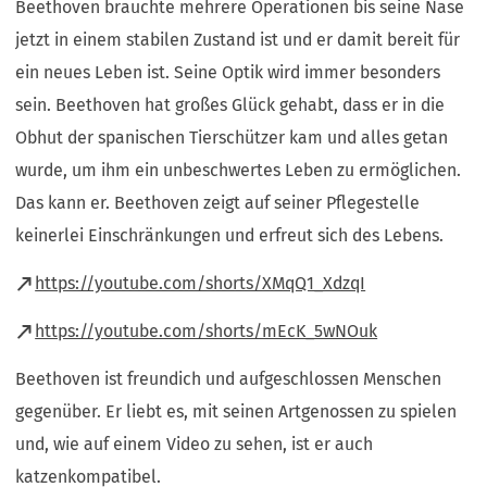
Beethoven brauchte mehrere Operationen bis seine Nase
jetzt in einem stabilen Zustand ist und er damit bereit für
ein neues Leben ist. Seine Optik wird immer besonders
sein. Beethoven hat großes Glück gehabt, dass er in die
Obhut der spanischen Tierschützer kam und alles getan
wurde, um ihm ein unbeschwertes Leben zu ermöglichen.
Das kann er. Beethoven zeigt auf seiner Pflegestelle
keinerlei Einschränkungen und erfreut sich des Lebens.
(Öffnet
https://youtube.com/shorts/XMqQ1_XdzqI
in
(Öffnet
https://youtube.com/shorts/mEcK_5wNOuk
einem
in
Beethoven ist freundich und aufgeschlossen Menschen
neuen
einem
gegenüber. Er liebt es, mit seinen Artgenossen zu spielen
Tab)
neuen
und, wie auf einem Video zu sehen, ist er auch
Tab)
katzenkompatibel.